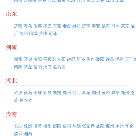
山东
济南
青岛
淄博
枣庄
东营
烟台
潍坊
济宁
泰安
威海
日照
莱芜
临
沂
德州
聊城
滨州
荷泽
河南
郑州
开封
洛阳
平顶山
安阳
鹤壁
新乡
焦作
濮阳
许昌
漯河
三门
南阳
商丘
信阳
周口
驻马店
湖北
武汉
黄石
十堰
宜昌
襄樊
鄂州
荆门
孝感
荆州
黄冈
咸宁
随州
恩
施
神农架
湖南
长沙
株洲
湘潭
衡阳
邵阳
岳阳
常德
张家界
益阳
郴州
永州
怀化
娄底
湘西