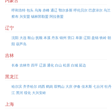
内蒙古
呼和浩特
包头
乌海
赤峰
通辽
鄂尔多斯
呼伦贝尔
巴彦淖尔
乌兰
察布
兴安盟
锡林郭勒盟
阿拉善盟
辽宁
沈阳
大连
鞍山
抚顺
本溪
丹东
锦州
营口
阜新
辽阳
盘锦
铁岭
朝
阳
葫芦岛
吉林
长春
吉林市
四平
辽源
通化
白山
松原
白城
延边
黑龙江
哈尔滨
齐齐哈尔
鸡西
鹤岗
双鸭山
大庆
伊春
佳木斯
七台河
牡丹
江
黑河
绥化
大兴安岭
上海