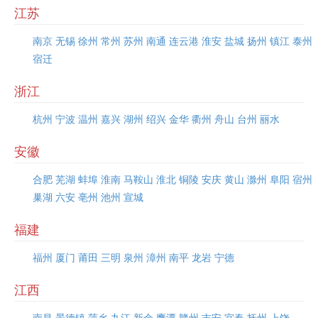
江苏
南京
无锡
徐州
常州
苏州
南通
连云港
淮安
盐城
扬州
镇江
泰州
宿迁
浙江
杭州
宁波
温州
嘉兴
湖州
绍兴
金华
衢州
舟山
台州
丽水
安徽
合肥
芜湖
蚌埠
淮南
马鞍山
淮北
铜陵
安庆
黄山
滁州
阜阳
宿州
巢湖
六安
亳州
池州
宣城
福建
福州
厦门
莆田
三明
泉州
漳州
南平
龙岩
宁德
江西
南昌
景德镇
萍乡
九江
新余
鹰潭
赣州
吉安
宜春
抚州
上饶