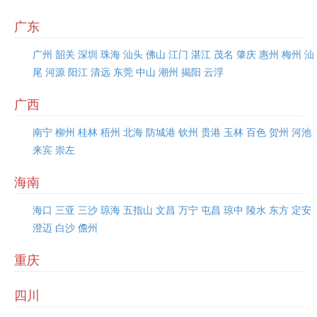
广东
广州
韶关
深圳
珠海
汕头
佛山
江门
湛江
茂名
肇庆
惠州
梅州
汕
尾
河源
阳江
清远
东莞
中山
潮州
揭阳
云浮
广西
南宁
柳州
桂林
梧州
北海
防城港
钦州
贵港
玉林
百色
贺州
河池
来宾
崇左
海南
海口
三亚
三沙
琼海
五指山
文昌
万宁
屯昌
琼中
陵水
东方
定安
澄迈
白沙
儋州
重庆
四川