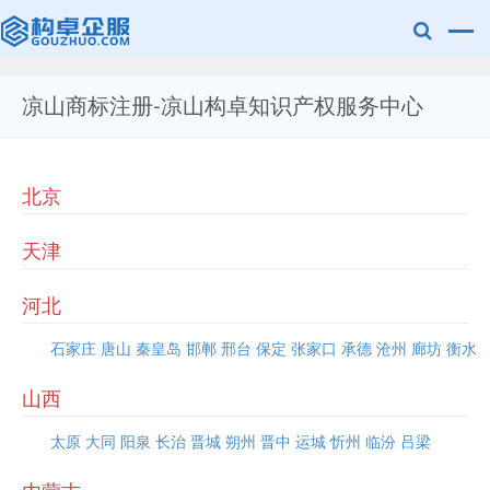
凉山商标注册-凉山构卓知识产权服务中心
赣州兰之新知
北京
天津
河北
石家庄
唐山
秦皇岛
邯郸
邢台
保定
张家口
承德
沧州
廊坊
衡水
产网
山西
太原
大同
阳泉
长治
晋城
朔州
晋中
运城
忻州
临汾
吕梁