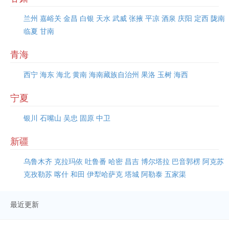
兰州
嘉峪关
金昌
白银
天水
武威
张掖
平凉
酒泉
庆阳
定西
陇南
临夏
甘南
青海
西宁
海东
海北
黄南
海南藏族自治州
果洛
玉树
海西
宁夏
银川
石嘴山
吴忠
固原
中卫
新疆
乌鲁木齐
克拉玛依
吐鲁番
哈密
昌吉
博尔塔拉
巴音郭楞
阿克苏
克孜勒苏
喀什
和田
伊犁哈萨克
塔城
阿勒泰
五家渠
最近更新