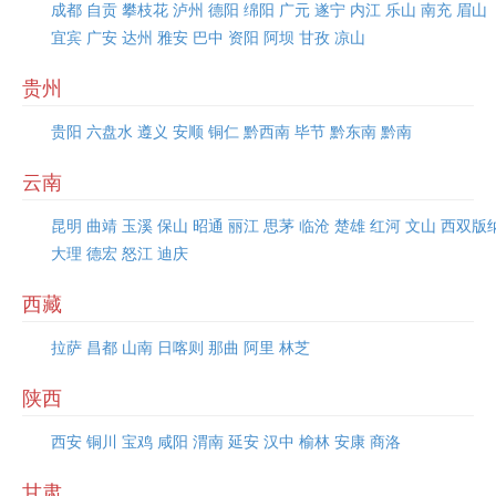
成都
自贡
攀枝花
泸州
德阳
绵阳
广元
遂宁
内江
乐山
南充
眉山
宜宾
广安
达州
雅安
巴中
资阳
阿坝
甘孜
凉山
贵州
贵阳
六盘水
遵义
安顺
铜仁
黔西南
毕节
黔东南
黔南
云南
昆明
曲靖
玉溪
保山
昭通
丽江
思茅
临沧
楚雄
红河
文山
西双版
大理
德宏
怒江
迪庆
西藏
拉萨
昌都
山南
日喀则
那曲
阿里
林芝
陕西
西安
铜川
宝鸡
咸阳
渭南
延安
汉中
榆林
安康
商洛
甘肃