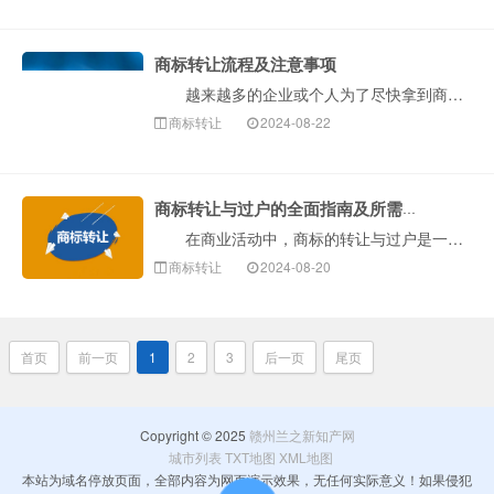
商标转让流程及注意事项
越来越多的企业或个人为了尽快拿到商标而选择通过商标转让来“购买”商标。但商标转让也是有风险的，特别是对受让方来说。那么，如何规避风险?下面构卓企服···
商标转让
2024-08-22
商标转让与过户的全面指南及所需材料清单
在商业活动中，商标的转让与过户是一项重要且需谨慎处理的法律事务。这一过程不仅关乎品牌的延续与发展，还涉及双方权益的明确与保护。以下是构卓企服就商标···
商标转让
2024-08-20
首页
前一页
1
2
3
后一页
尾页
Copyright © 2025
赣州兰之新知产网
城市列表
TXT地图
XML地图
本站为域名停放页面，全部内容为网页演示效果，无任何实际意义！如果侵犯