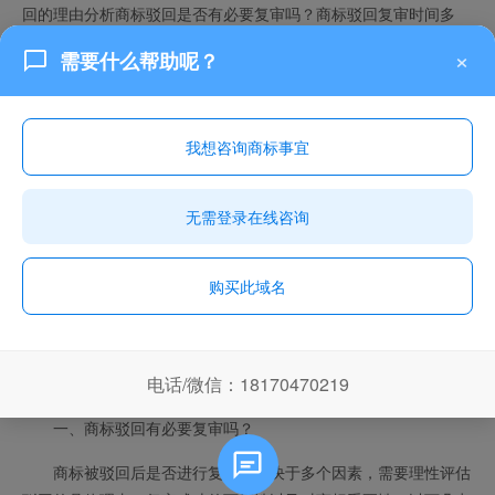
回的理由分析商标驳回是否有必要复审吗？商标驳回复审时间多
长？商标被驳回怎么申请复审？商标驳回复审成功率高吗？下面请
×
需要什么帮助呢？
看
构卓
企服的小编详细介绍。
我想咨询商标事宜
无需登录在线咨询
购买此域名
电话/微信：18170470219
一、商标驳回有必要复审吗？
商标被驳回后是否进行复审，取决于多个因素，需要理性评估