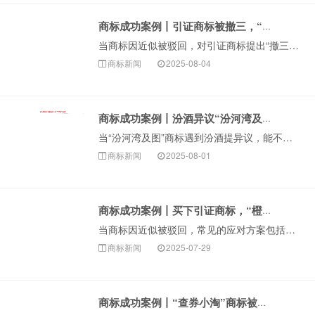
商标成功案例丨引证商标被撤三，“傲风”商标驳回复审成功！
当商标因近似被驳回，对引证商标提出“撤三”，消除在先权利障碍，是较为常见的一种复审策略。今天，构卓给大家分享近期成功代理的这起···
商标新闻
2025-08-04
商标成功案例丨汾酒异议“汾河湾及图”商标，两者近似吗？
当“汾河湾及图”商标遇到汾酒提异议，能不能注册成功呢？今天，给大家分享我司近期成功代理的这起商标异议答辩案例，看商标顾问是如何···
商标新闻
2025-08-01
商标成功案例丨买下引证商标，“橙子笔记”复审成功！
当商标因近似被驳回，常见的应对方案包括申请复审、证明双方商标不近似、对引证商标提起撤三等方式以外，还可以通过购买/转让引证商标的方式，将引证商标转让至···
商标新闻
2025-07-29
商标成功案例丨“查券小淘”商标被阿里提异议，答辩成功！