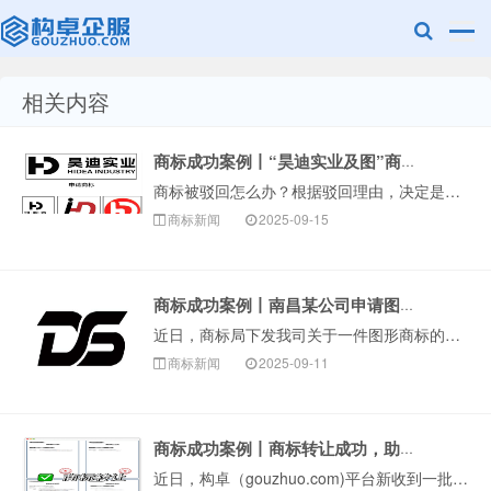
相关内容
赣州兰之新知
商标成功案例丨“昊迪实业及图”商标驳回复审成功
商标被驳回怎么办？根据驳回理由，决定是否申请驳回复审很关键。比如当商标因近似这种非绝对禁止性原因被驳回，可以尝试争取复审。今天，构卓给大家分享近期成功···
商标新闻
2025-09-15
商标成功案例丨南昌某公司申请图形商标因近似被驳回，复审成功！
近日，商标局下发我司关于一件图形商标的驳回复审决定书。该商标在审查过程中，因与在先商标近似被商标局予以驳回，申请人委托我司代理向商标局提交驳回复审。一···
产网
商标新闻
2025-09-11
商标成功案例丨商标转让成功，助力企业快速获品牌资产
近日，构卓（gouzhuo.com)平台新收到一批国家知识产权局商标局下发的《商标转让证明》，成功促成数十件优质商标完成转让。这些成功转让的商标资源涵···