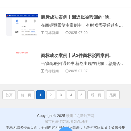
商标成功案例丨因近似被驳回的“映松”商标复审成功
在商标驳回复审案例中，有时候需要通过多种组合方式来帮助客户通过初审。今天给大家分享一个案例，通过“申请撤三”+“部···
商标新闻
2025-07-09
商标成功案例丨从3件商标驳回案例，告诉你复审的重要性
当‘商标驳回通知书’赫然出现在眼前，您是否会心头一紧，随即萌生放弃的念头，或是陷入手忙脚乱的焦虑？别急着认输！许多看似&lsq···
商标新闻
2025-07-07
首页
前一页
1
2
3
4
5
后一页
尾页
Copyright © 2025
赣州兰之新知产网
城市列表
TXT地图
XML地图
本站为域名停放页面，全部内容为网页演示效果，无任何实际意义！如果侵犯